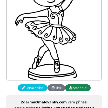
Barva online
Tisk
Stáhnout
ZdarmaOmalovanky.com
vám přináší
omalovánku
Ballerina Cappuccina Brainrot
z