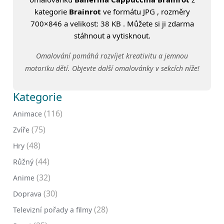
kategorie
Brainrot
ve formátu JPG , rozměry
700×846 a velikost: 38 KB . Můžete si ji zdarma
stáhnout a vytisknout.
Omalování pomáhá rozvíjet kreativitu a jemnou
motoriku dětí. Objevte další omalovánky v sekcích níže!
Kategorie
(116)
Animace
(75)
Zvíře
(48)
Hry
(44)
Růžný
(32)
Anime
(30)
Doprava
(28)
Televizní pořady a filmy