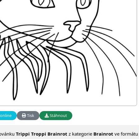
online
Tisk
Stáhnout
lovánku
Trippi Troppi Brainrot
z kategorie
Brainrot
ve formátu 