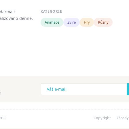
zdarma k
KATEGORIE
tualizováno denně.
Animace
Zvíře
Hry
Růžný
!
ena.
Copyright
Zásady