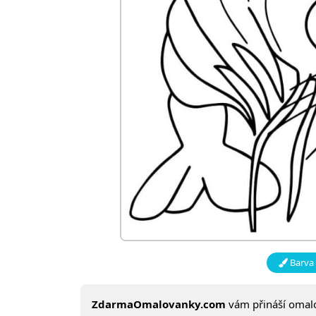
Barva 
ZdarmaOmalovanky.com
vám přináší oma