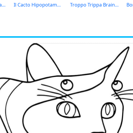
Bobrito Bandito Brainrot
Il Cacto Hipopotamo Brainrot
Troppo Trippa Brainrot