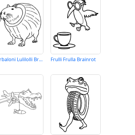
Burbaloni Lulilolli Brainrot
Frulli Frulla Brainrot