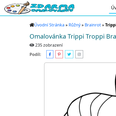
Úv
Úvodní Stránka
»
Růžný
»
Brainrot
»
Tripp
Omalovánka Trippi Troppi Bra
235 zobrazení
Podíl: