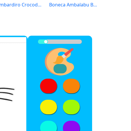
Bombardiro Crocodillo
Boneca Ambalabu Brainrot