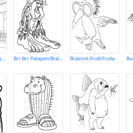
Brainrot Tung Tung Tung Sahur
Brr Brr Patapim Brainrot
Brainrot Frulli Frulla