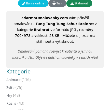
Barva online
Tisk
Stáhnout
ZdarmaOmalovanky.com
vám přináší
omalovánku
Tung Tung Tung Sahur Brainrot
z
kategorie
Brainrot
ve formátu JPG , rozměry
700×978 a velikost: 28 KB . Můžete si ji zdarma
stáhnout a vytisknout.
Omalování pomáhá rozvíjet kreativitu a jemnou
motoriku dětí. Objevte další omalovánky v sekcích níže!
Kategorie
(116)
Animace
(75)
Zvíře
(48)
Hry
(43)
Růžný