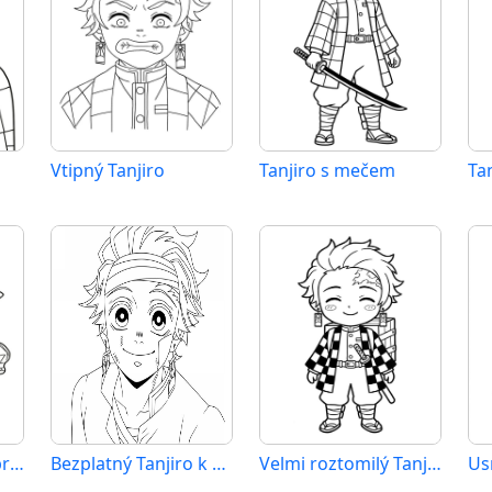
Vtipný Tanjiro
Tanjiro s mečem
Tanjiro k vytištění pro děti
Bezplatný Tanjiro k vytištění
Velmi roztomilý Tanjiro
Us