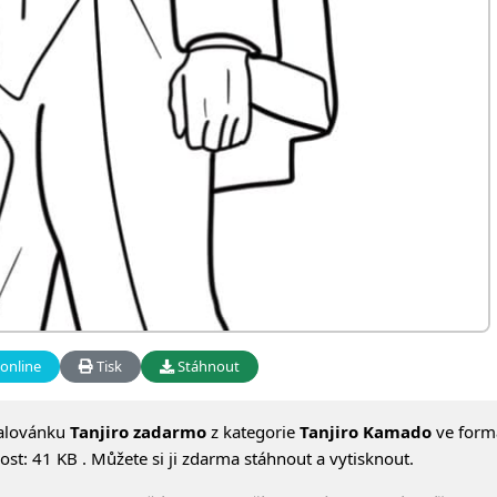
online
Tisk
Stáhnout
alovánku
Tanjiro zadarmo
z kategorie
Tanjiro Kamado
ve form
st: 41 KB . Můžete si ji zdarma stáhnout a vytisknout.