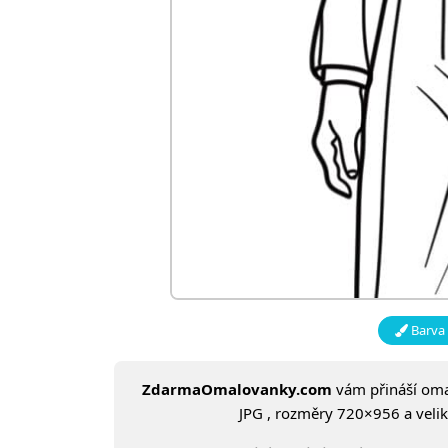
Barva 
ZdarmaOmalovanky.com
vám přináší om
JPG , rozměry 720×956 a veliko