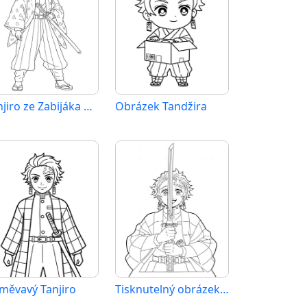
Tanjiro ze Zabijáka démonů
Obrázek Tandžira
měvavý Tanjiro
Tisknutelný obrázek Tandžira