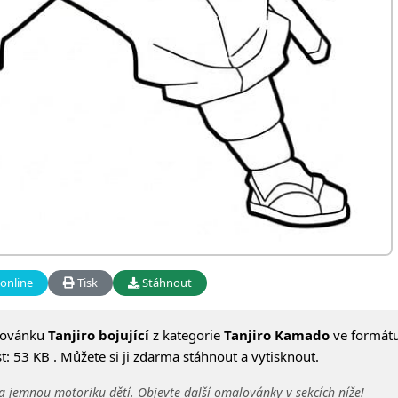
online
Tisk
Stáhnout
lovánku
Tanjiro bojující
z kategorie
Tanjiro Kamado
ve formátu
: 53 KB . Můžete si ji zdarma stáhnout a vytisknout.
a jemnou motoriku dětí. Objevte další omalovánky v sekcích níže!