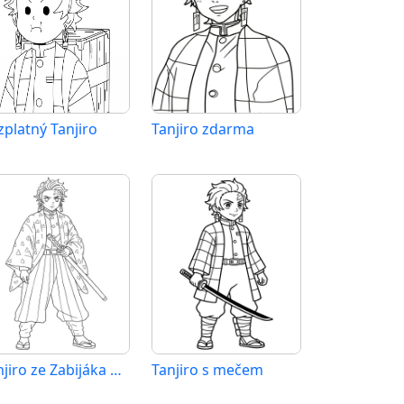
zplatný Tanjiro
Tanjiro zdarma
Tanjiro ze Zabijáka démonů
Tanjiro s mečem