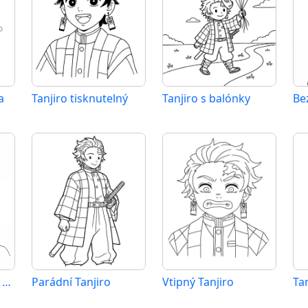
a
Tanjiro tisknutelný
Tanjiro s balónky
Be
Bezplatný Tanjiro k vytištění
Parádní Tanjiro
Vtipný Tanjiro