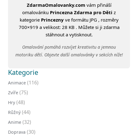
ZdarmaOmalovanky.com
vám přináší
omalovánku
Princezna Zdarma pro Děti
z
kategorie
Princezny
ve formátu JPG , rozměry
700×919 a velikost: 28 KB . Můžete si ji zdarma
stáhnout a vytisknout.
Omalování pomáhá rozvíjet kreativitu a jemnou
motoriku dětí. Objevte další omalovánky v sekcích níže!
Kategorie
(116)
Animace
(75)
Zvíře
(48)
Hry
(44)
Růžný
(32)
Anime
(30)
Doprava