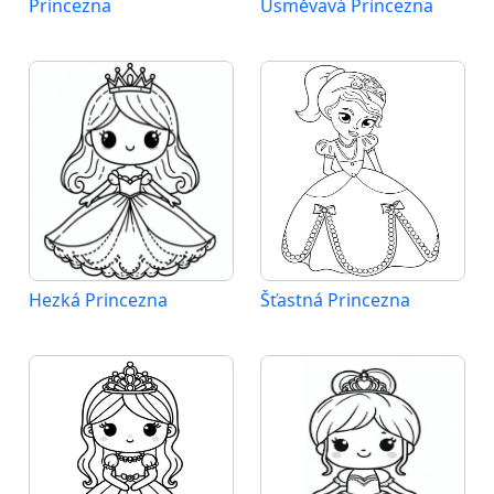
Princezna
Usměvavá Princezna
Hezká Princezna
Šťastná Princezna