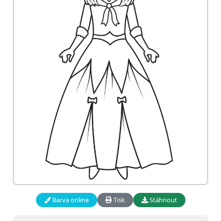
Barva online
Tisk
Stáhnout