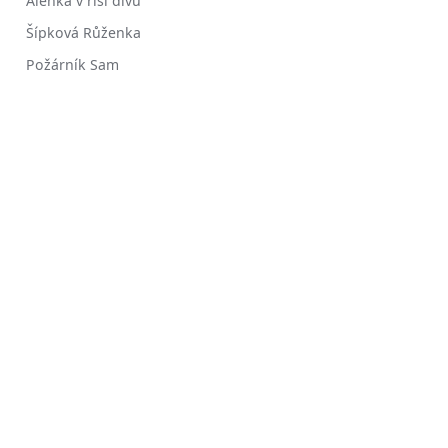
Alenka v říši divů
Šípková Růženka
Požárník Sam