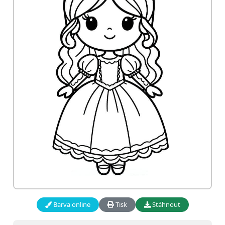
Barva online
Tisk
Stáhnout