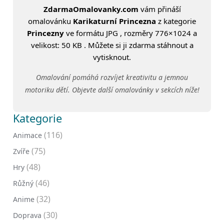
ZdarmaOmalovanky.com
vám přináší
omalovánku
Karikaturní Princezna
z kategorie
Princezny
ve formátu JPG , rozměry 776×1024 a
velikost: 50 KB . Můžete si ji zdarma stáhnout a
vytisknout.
Omalování pomáhá rozvíjet kreativitu a jemnou
motoriku dětí. Objevte další omalovánky v sekcích níže!
Kategorie
(116)
Animace
(75)
Zvíře
(48)
Hry
(46)
Růžný
(32)
Anime
(30)
Doprava