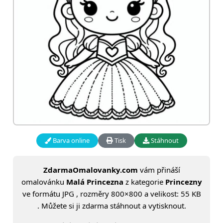
Barva online
Tisk
Stáhnout
ZdarmaOmalovanky.com
vám přináší
omalovánku
Malá Princezna
z kategorie
Princezny
ve formátu JPG , rozměry 800×800 a velikost: 55 KB
. Můžete si ji zdarma stáhnout a vytisknout.