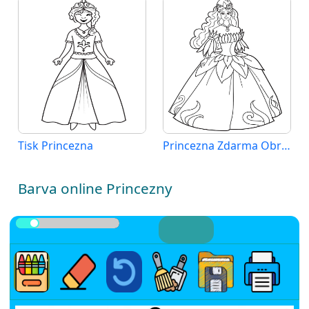
Tisk Princezna
Princezna Zdarma Obrázek
Barva online Princezny