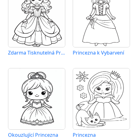
Zdarma Tisknutelná Princezna
Princezna k Vybarvení
Okouzlující Princezna
Princezna