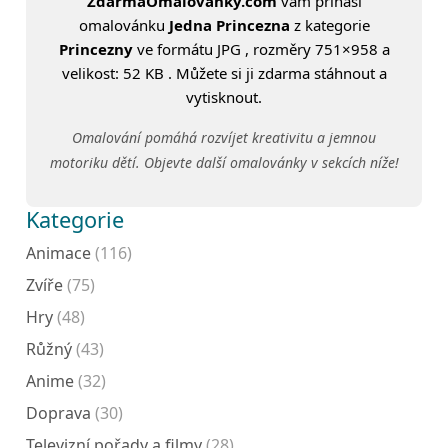
ZdarmaOmalovanky.com
vám přináší
omalovánku
Jedna Princezna
z kategorie
Princezny
ve formátu JPG , rozměry 751×958 a
velikost: 52 KB . Můžete si ji zdarma stáhnout a
vytisknout.
Omalování pomáhá rozvíjet kreativitu a jemnou
motoriku dětí. Objevte další omalovánky v sekcích níže!
Kategorie
Animace
(116)
Zvíře
(75)
Hry
(48)
Růžný
(43)
Anime
(32)
Doprava
(30)
Televizní pořady a filmy
(28)