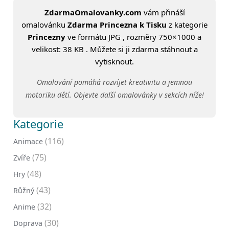
ZdarmaOmalovanky.com
vám přináší
omalovánku
Zdarma Princezna k Tisku
z kategorie
Princezny
ve formátu JPG , rozměry 750×1000 a
velikost: 38 KB . Můžete si ji zdarma stáhnout a
vytisknout.
Omalování pomáhá rozvíjet kreativitu a jemnou
motoriku dětí. Objevte další omalovánky v sekcích níže!
Kategorie
(116)
Animace
(75)
Zvíře
(48)
Hry
(43)
Růžný
(32)
Anime
(30)
Doprava