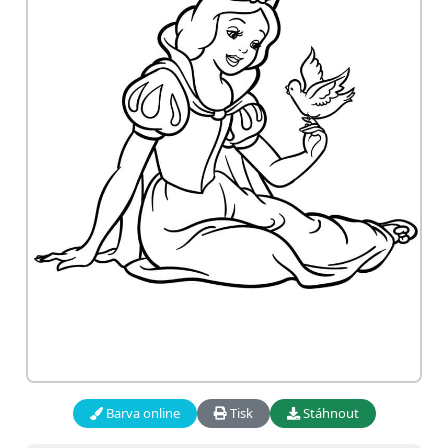
Barva online
Tisk
Stáhnout