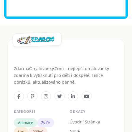
ZdarmaOmalovanky.Com – nejlepší omalovánky
zdarma k vytisknutí pro děti i dospělé. Tisíce
obrázků, aktualizováno denně.
KATEGORIE
ODKAZY
Úvodní Stránka
Animace
Zvíře
Nové
Hry
Růžný