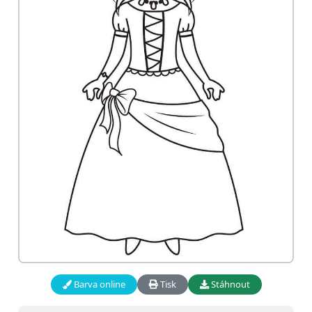
Barva online
Tisk
Stáhnout