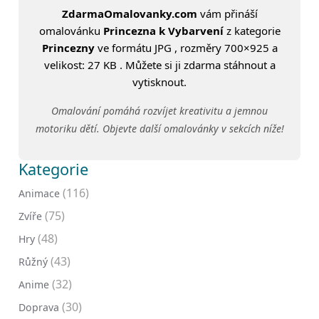
ZdarmaOmalovanky.com
vám přináší
omalovánku
Princezna k Vybarvení
z kategorie
Princezny
ve formátu JPG , rozměry 700×925 a
velikost: 27 KB . Můžete si ji zdarma stáhnout a
vytisknout.
Omalování pomáhá rozvíjet kreativitu a jemnou
motoriku dětí. Objevte další omalovánky v sekcích níže!
Kategorie
(116)
Animace
(75)
Zvíře
(48)
Hry
(43)
Růžný
(32)
Anime
(30)
Doprava