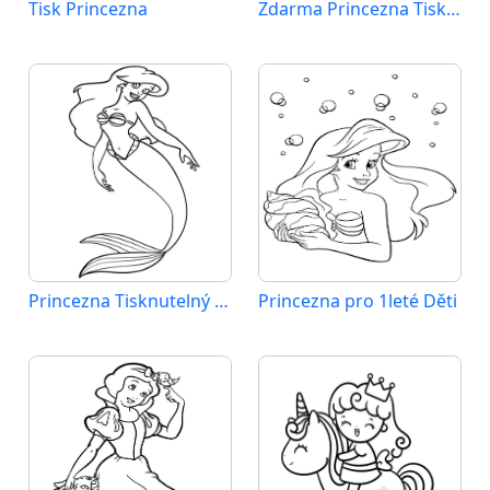
Tisk Princezna
Zdarma Princezna Tisknutelná
Princezna Tisknutelný Obrázek
Princezna pro 1leté Děti