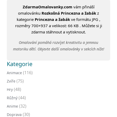
ZdarmaOmalovanky.com
vám přináší
omalovánku
Rozkošná Princezna a žabák
z
kategorie
Princezna a žabák
ve formátu JPG ,
rozměry 700×937 a velikost: 66 KB . Můžete si ji
zdarma stáhnout a vytisknout.
Omalování pomáhá rozvíjet kreativitu a jemnou
motoriku dětí. Objevte další omalovánky v sekcích níže!
Kategorie
(116)
Animace
(75)
Zvíře
(48)
Hry
(44)
Růžný
(32)
Anime
(30)
Doprava