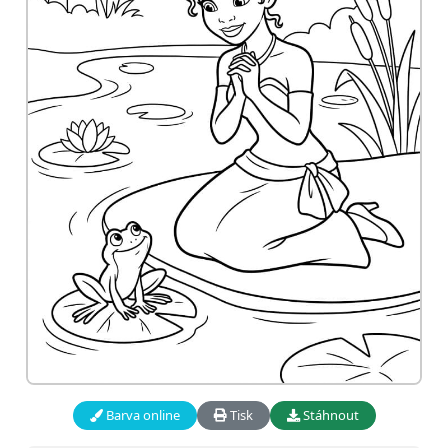
Barva online
Tisk
Stáhnout