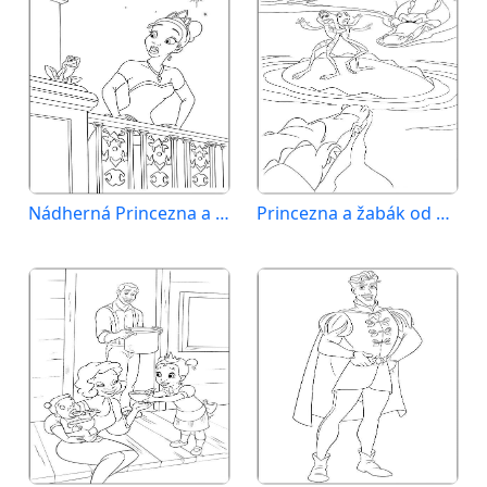
Nádherná Princezna a žabák
Princezna a žabák od Disney