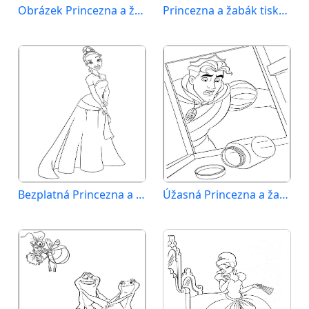
Obrázek Princezna a žabák zdarma
Princezna a žabák tisknutelná
Bezplatná Princezna a žabák pro děti
Úžasná Princezna a žabák