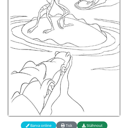
Barva online
Tisk
Stáhnout