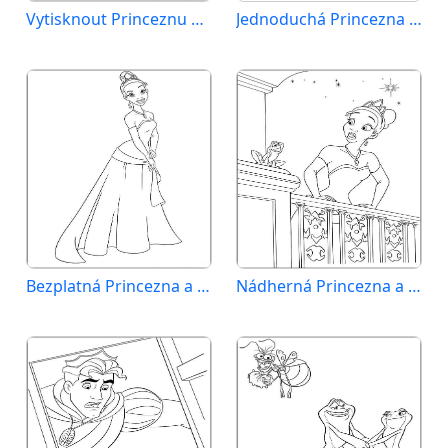
Vytisknout Princeznu a žabáka
Jednoduchá Princezna a žabák
Bezplatná Princezna a žabák pro děti
Nádherná Princezna a žabák