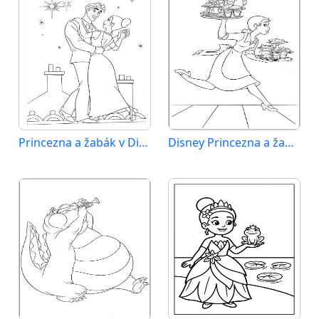
Princezna a žabák v Disney stylu
Disney Princezna a žabák