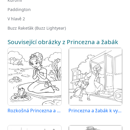
Kuromi
Paddington
V hlavě 2
Buzz Rakeťák (Buzz Lightyear)
Související obrázky z Princezna a žabák
Rozkošná Princezna a žabák
Princezna a žabák k vytištění pro děti