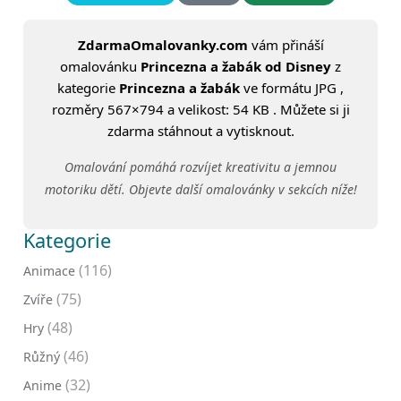
ZdarmaOmalovanky.com
vám přináší
omalovánku
Princezna a žabák od Disney
z
kategorie
Princezna a žabák
ve formátu JPG ,
rozměry 567×794 a velikost: 54 KB . Můžete si ji
zdarma stáhnout a vytisknout.
Omalování pomáhá rozvíjet kreativitu a jemnou
motoriku dětí. Objevte další omalovánky v sekcích níže!
Kategorie
(116)
Animace
(75)
Zvíře
(48)
Hry
(46)
Růžný
(32)
Anime