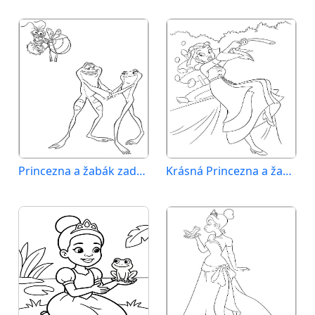
Princezna a žabák zadarmo
Krásná Princezna a žabák