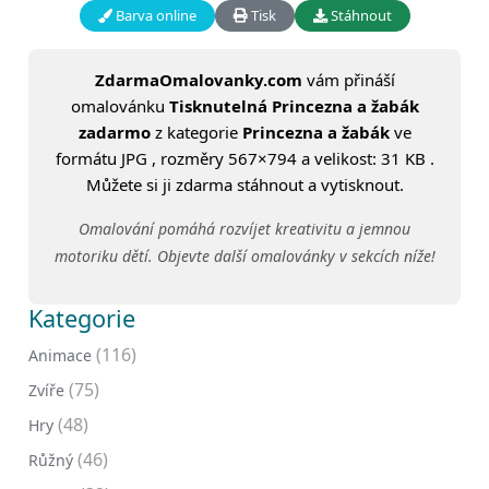
Barva online
Tisk
Stáhnout
ZdarmaOmalovanky.com
vám přináší
omalovánku
Tisknutelná Princezna a žabák
zadarmo
z kategorie
Princezna a žabák
ve
formátu JPG , rozměry 567×794 a velikost: 31 KB .
Můžete si ji zdarma stáhnout a vytisknout.
Omalování pomáhá rozvíjet kreativitu a jemnou
motoriku dětí. Objevte další omalovánky v sekcích níže!
Kategorie
(116)
Animace
(75)
Zvíře
(48)
Hry
(46)
Růžný