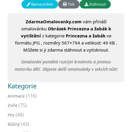
Barva online
Tisk
Stáhnout
ZdarmaOmalovanky.com
vám přináší
omalovánku
Obrázek Princezna a žabák k
vytištění
z kategorie
Princezna a žabák
ve
formátu JPG , rozměry 567×794 a velikost: 49 KB .
Můžete si ji zdarma stáhnout a vytisknout.
Omalování pomáhá rozvíjet kreativitu a jemnou
motoriku dětí. Objevte další omalovánky v sekcích níže!
Kategorie
(116)
Animace
(75)
Zvíře
(48)
Hry
(43)
Růžný