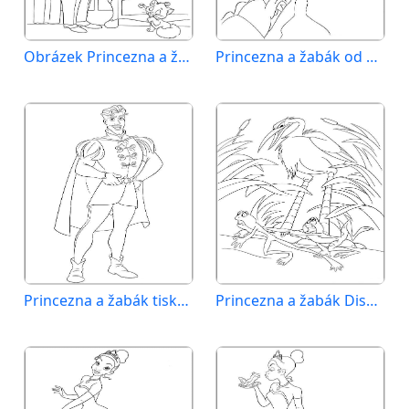
Obrázek Princezna a žabák
Princezna a žabák od Disney
Princezna a žabák tisknutelná
Princezna a žabák Disney