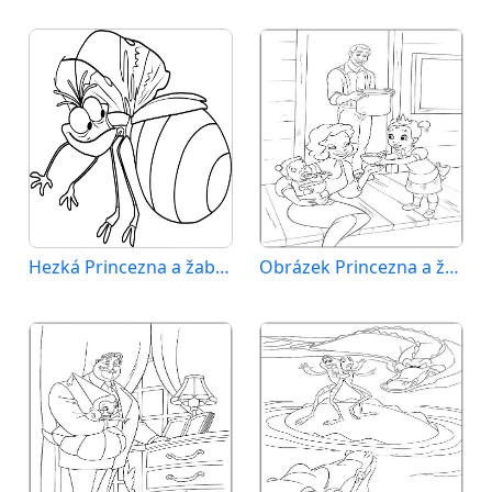
Hezká Princezna a žabák
Obrázek Princezna a žabák zdarma