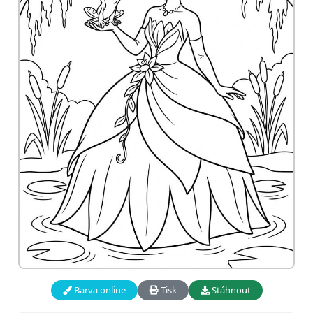
Barva online
Tisk
Stáhnout