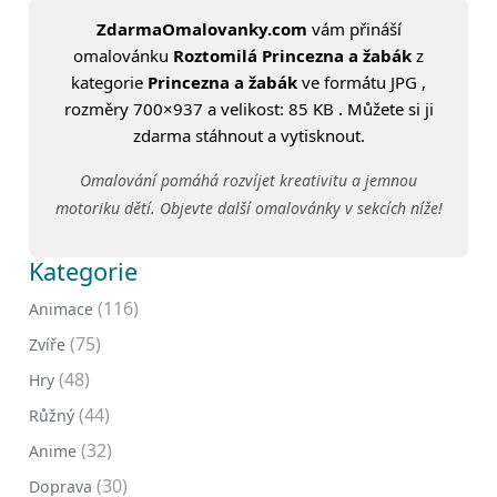
ZdarmaOmalovanky.com
vám přináší
omalovánku
Roztomilá Princezna a žabák
z
kategorie
Princezna a žabák
ve formátu JPG ,
rozměry 700×937 a velikost: 85 KB . Můžete si ji
zdarma stáhnout a vytisknout.
Omalování pomáhá rozvíjet kreativitu a jemnou
motoriku dětí. Objevte další omalovánky v sekcích níže!
Kategorie
(116)
Animace
(75)
Zvíře
(48)
Hry
(44)
Růžný
(32)
Anime
(30)
Doprava