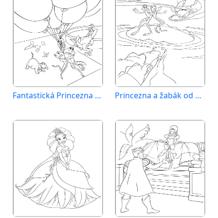
Fantastická Princezna a žabák
Princezna a žabák od Disney