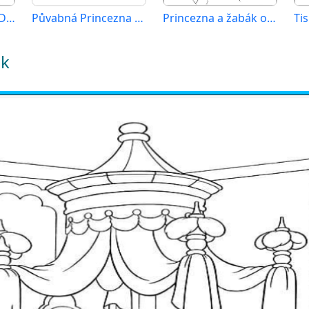
Princezna a žabák Disney
Půvabná Princezna a žabák
Princezna a žabák od Disney
ák