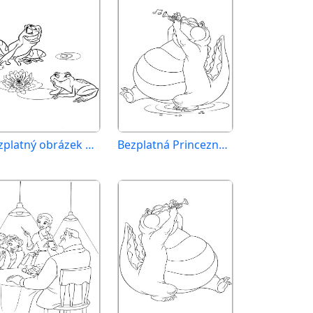
Bezplatný obrázek Princezna a žabák
Bezplatná Princezna a žabák