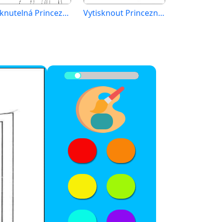
Tisknutelná Princezna a žabák zdarma
Vytisknout Princeznu a žabáka