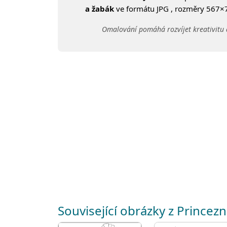
a žabák
ve formátu JPG , rozměry 567×79
Omalování pomáhá rozvíjet kreativitu 
Související obrázky z Princez