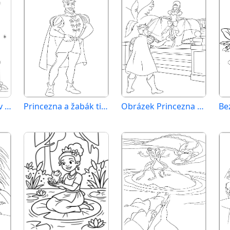
Princezna a žabák v Disney stylu
Princezna a žabák tisknutelná
Obrázek Princezna a žabák k vytištění