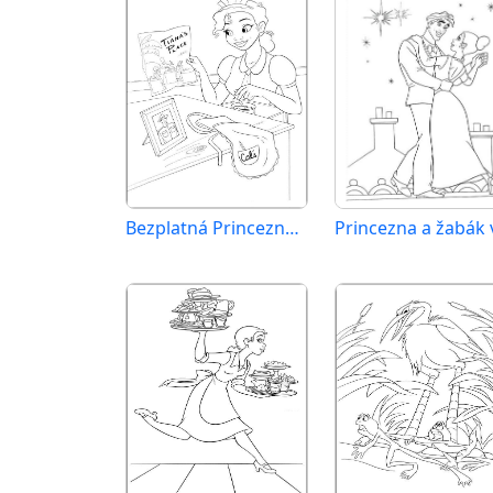
Bezplatná Princezna a žabák k vytisknutí