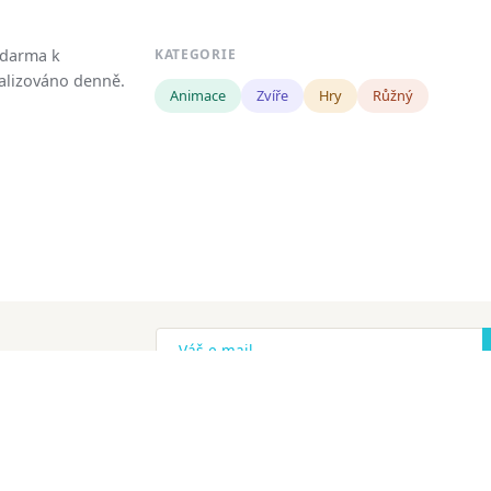
zdarma k
KATEGORIE
tualizováno denně.
Animace
Zvíře
Hry
Růžný
!
ena.
Copyright
Zásady