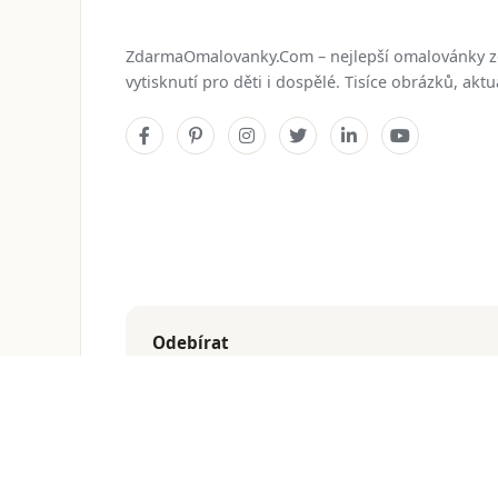
ZdarmaOmalovanky.Com – nejlepší omalovánky 
vytisknutí pro děti i dospělé. Tisíce obrázků, ak
Odebírat
Dostávejte nejnovější omalovánky přímo do e-mailu
© 2026
ZdarmaOmalovanky.Com
. Všechna práva vyhraz