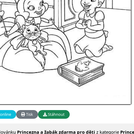
online
Tisk
Stáhnout
lovánku
Princezna a žabák zdarma pro děti
z kategorie
Princ