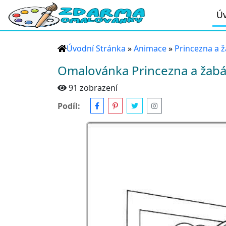
Úv
Úvodní Stránka
»
Animace
»
Princezna a 
Omalovánka Princezna a žabá
91 zobrazení
Podíl: