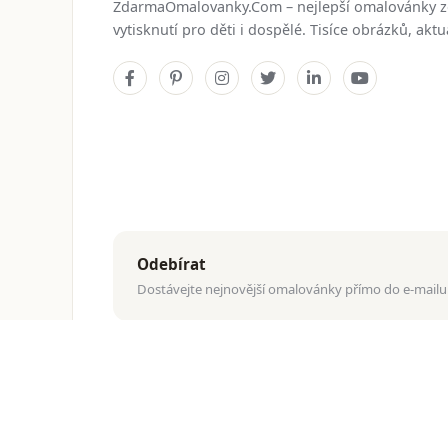
ZdarmaOmalovanky.Com – nejlepší omalovánky 
vytisknutí pro děti i dospělé. Tisíce obrázků, ak
Odebírat
Dostávejte nejnovější omalovánky přímo do e-mailu
© 2026
ZdarmaOmalovanky.Com
. Všechna práva vyhraz