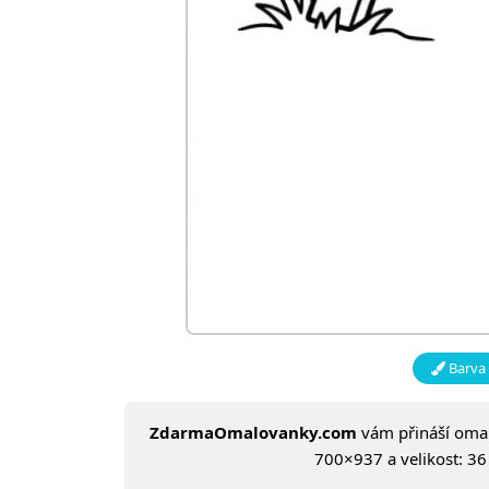
Barva 
ZdarmaOmalovanky.com
vám přináší om
700×937 a velikost: 36 