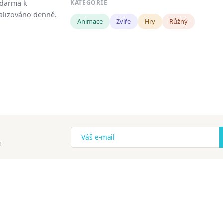
zdarma k
KATEGORIE
tualizováno denně.
Animace
Zvíře
Hry
Růžný
!
ena.
Copyright
Zásady