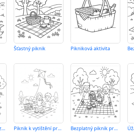
Šťastný piknik
Pikniková aktivita
Be
Tisknutelný piknik zdarma
Piknik k vytištění pro děti
Bezplatný piknik pro děti
Úž