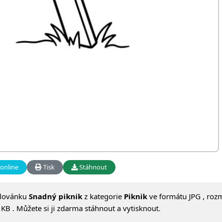
online
Tisk
Stáhnout
alovánku
Snadný piknik
z kategorie
Piknik
ve formátu JPG , roz
KB . Můžete si ji zdarma stáhnout a vytisknout.