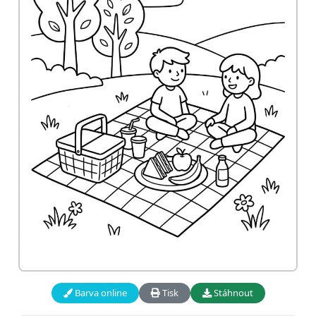
Barva online
Tisk
Stáhnout