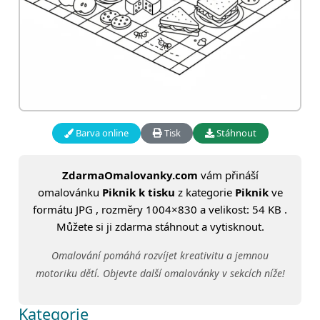
Barva online
Tisk
Stáhnout
ZdarmaOmalovanky.com
vám přináší
omalovánku
Piknik k tisku
z kategorie
Piknik
ve
formátu JPG , rozměry 1004×830 a velikost: 54 KB .
Můžete si ji zdarma stáhnout a vytisknout.
Omalování pomáhá rozvíjet kreativitu a jemnou
motoriku dětí. Objevte další omalovánky v sekcích níže!
Kategorie