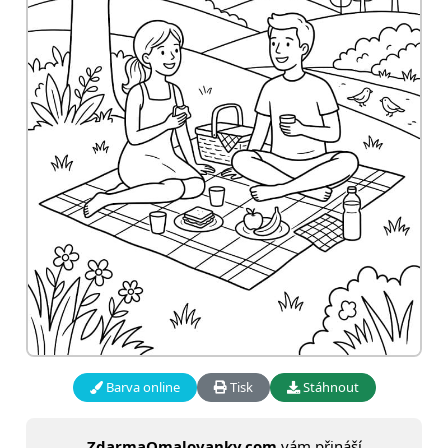
Barva online
Tisk
Stáhnout
ZdarmaOmalovanky.com
vám přináší