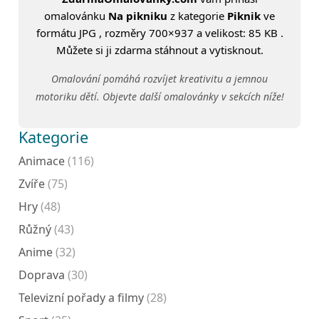
omalovánku
Na pikniku
z kategorie
Piknik
ve
formátu JPG , rozměry 700×937 a velikost: 85 KB .
Můžete si ji zdarma stáhnout a vytisknout.
Omalování pomáhá rozvíjet kreativitu a jemnou
motoriku dětí. Objevte další omalovánky v sekcích níže!
Kategorie
Animace
(116)
Zvíře
(75)
Hry
(48)
Růžný
(43)
Anime
(32)
Doprava
(30)
Televizní pořady a filmy
(28)