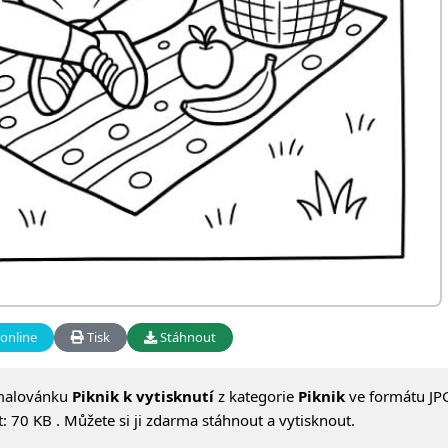
online
Tisk
Stáhnout
malovánku
Piknik k vytisknutí
z kategorie
Piknik
ve formátu JPG
 70 KB . Můžete si ji zdarma stáhnout a vytisknout.