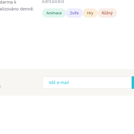
zdarma k
KATEGORIE
tualizováno denně.
Animace
Zvíře
Hry
Růžný
!
ena.
Copyright
Zásady