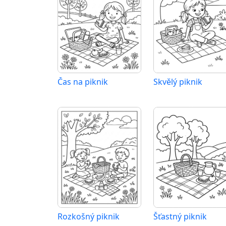
Čas na piknik
Skvělý piknik
Rozkošný piknik
Šťastný piknik