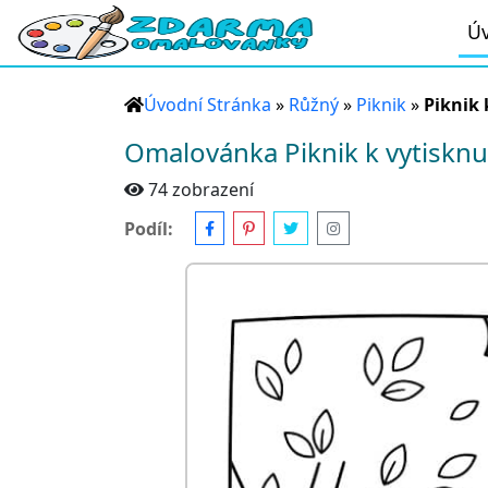
Úv
Úvodní Stránka
»
Růžný
»
Piknik
»
Piknik 
Omalovánka Piknik k vytisknu
74 zobrazení
Podíl: