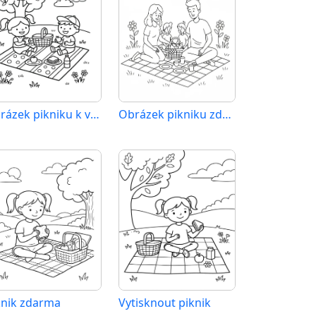
Obrázek pikniku k vytištění
Obrázek pikniku zdarma
knik zdarma
Vytisknout piknik