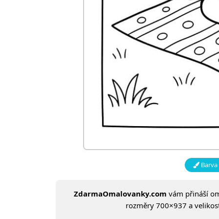
Barva 
ZdarmaOmalovanky.com
vám přináší o
rozměry 700×937 a velikost: