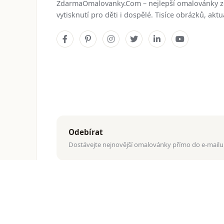
ZdarmaOmalovanky.Com – nejlepší omalovánky 
vytisknutí pro děti i dospělé. Tisíce obrázků, ak
Odebírat
Dostávejte nejnovější omalovánky přímo do e-mailu
© 2026
ZdarmaOmalovanky.Com
. Všechna práva vyhraz