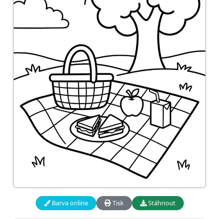
Barva online
Tisk
Stáhnout