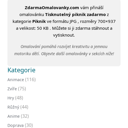
ZdarmaOmalovanky.com
vám přináší
omalovánku
Tisknutelný piknik zadarmo
z
kategorie
Piknik
ve formátu JPG , rozměry 700×937
a velikost: 50 KB . Můžete si ji zdarma stáhnout a
vytisknout.
Omalování pomáhá rozvíjet kreativitu a jemnou
motoriku dětí. Objevte další omalovánky v sekcích níže!
Kategorie
(116)
Animace
(75)
Zvíře
(48)
Hry
(44)
Růžný
(32)
Anime
(30)
Doprava