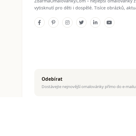
ZdarmaOmalovanky.Com – nejlepší omalovánky 
vytisknutí pro děti i dospělé. Tisíce obrázků, ak
Odebírat
Dostávejte nejnovější omalovánky přímo do e-mailu
© 2026
ZdarmaOmalovanky.Com
. Všechna práva vyhraz