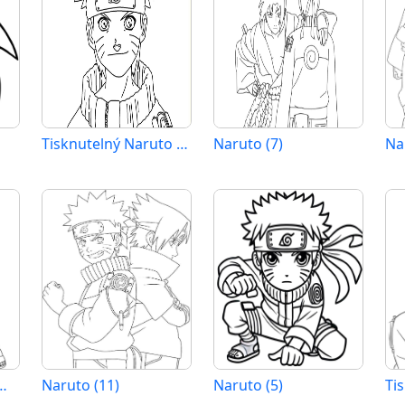
Tisknutelný Naruto Obrázek pro Děti
Naruto (7)
Na
uto Vymalovatelné
Naruto (11)
Naruto (5)