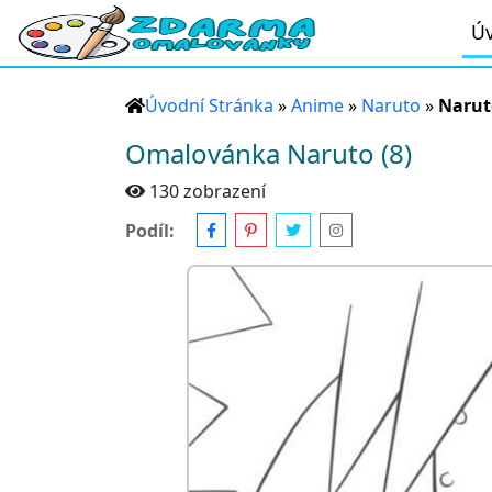
Úv
Úvodní Stránka
»
Anime
»
Naruto
»
Naruto
Omalovánka Naruto (8)
130 zobrazení
Podíl: