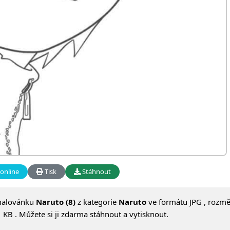
online
Tisk
Stáhnout
malovánku
Naruto (8)
z kategorie
Naruto
ve formátu JPG , rozmě
 KB . Můžete si ji zdarma stáhnout a vytisknout.