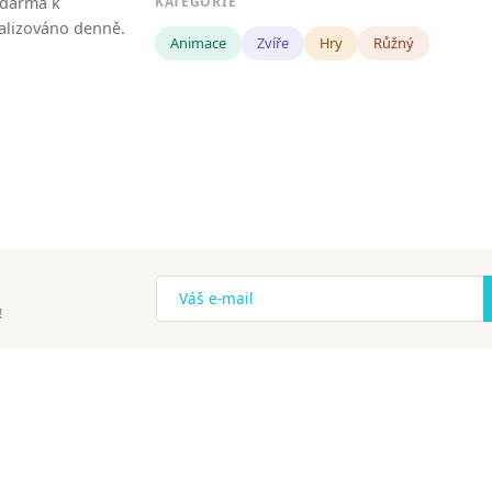
zdarma k
KATEGORIE
tualizováno denně.
Animace
Zvíře
Hry
Růžný
!
ena.
Copyright
Zásady