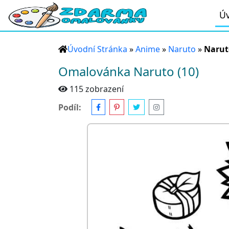
Úv
Úvodní Stránka
»
Anime
»
Naruto
»
Narut
Omalovánka Naruto (10)
115 zobrazení
Podíl: