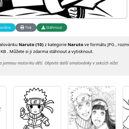
online
Tisk
Stáhnout
alovánku
Naruto (10)
z kategorie
Naruto
ve formátu JPG , rozm
KB . Můžete si ji zdarma stáhnout a vytisknout.
a jemnou motoriku dětí. Objevte další omalovánky v sekcích níže!