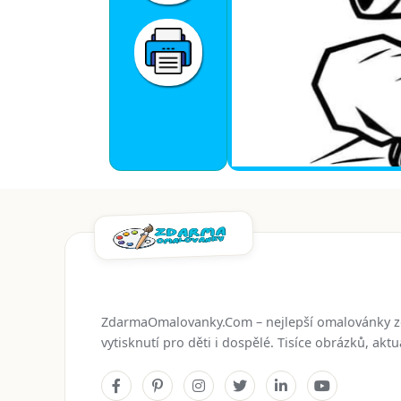
ZdarmaOmalovanky.Com – nejlepší omalovánky 
vytisknutí pro děti i dospělé. Tisíce obrázků, ak