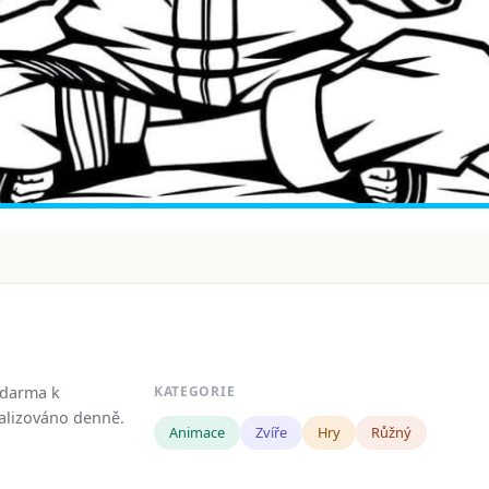
zdarma k
KATEGORIE
tualizováno denně.
Animace
Zvíře
Hry
Růžný