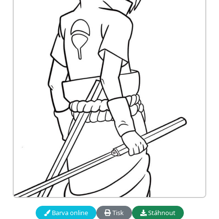
Barva online
Tisk
Stáhnout