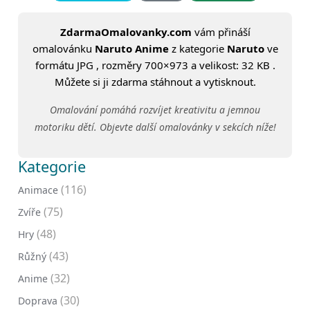
ZdarmaOmalovanky.com
vám přináší
omalovánku
Naruto Anime
z kategorie
Naruto
ve
formátu JPG , rozměry 700×973 a velikost: 32 KB .
Můžete si ji zdarma stáhnout a vytisknout.
Omalování pomáhá rozvíjet kreativitu a jemnou
motoriku dětí. Objevte další omalovánky v sekcích níže!
Kategorie
(116)
Animace
(75)
Zvíře
(48)
Hry
(43)
Růžný
(32)
Anime
(30)
Doprava