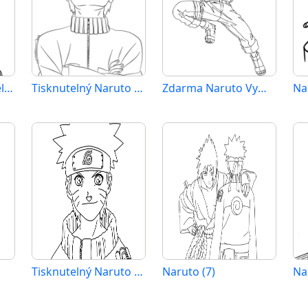
Naruto Vymalovatelné pro Děti
Tisknutelný Naruto Obrázek
Zdarma Naruto Vymalovatelné
Na
Tisknutelný Naruto Obrázek pro Děti
Naruto (7)
Na