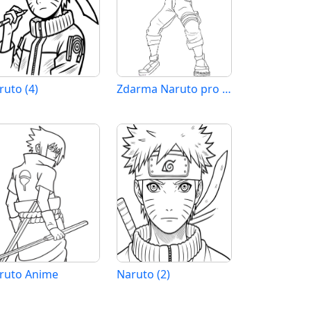
ruto (4)
Zdarma Naruto pro Malé Děti
ruto Anime
Naruto (2)