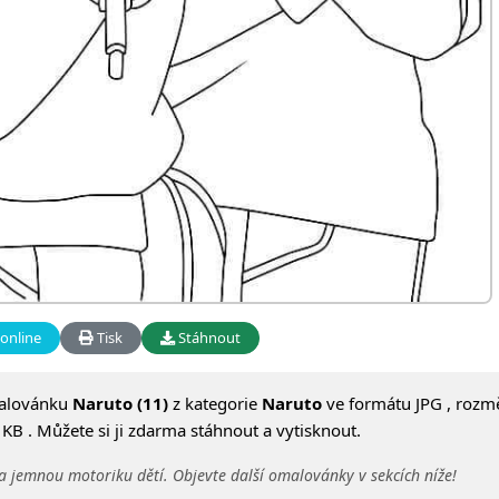
online
Tisk
Stáhnout
alovánku
Naruto (11)
z kategorie
Naruto
ve formátu JPG , rozm
KB . Můžete si ji zdarma stáhnout a vytisknout.
a jemnou motoriku dětí. Objevte další omalovánky v sekcích níže!