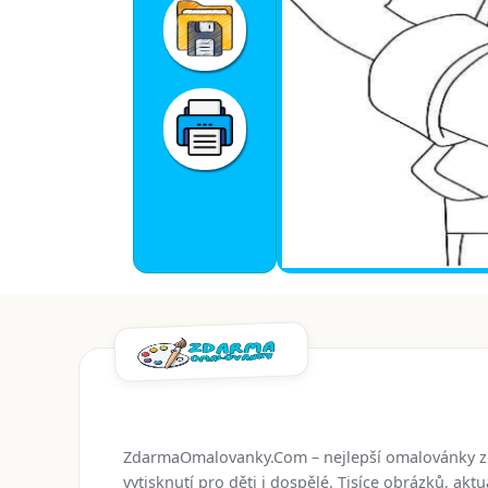
ZdarmaOmalovanky.Com – nejlepší omalovánky 
vytisknutí pro děti i dospělé. Tisíce obrázků, ak