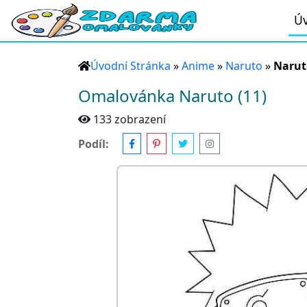
Úv
Úvodní Stránka
»
Anime
»
Naruto
»
Narut
Omalovánka Naruto (11)
133 zobrazení
Podíl: