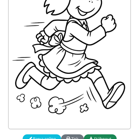
Barva online
Tisk
Stáhnout