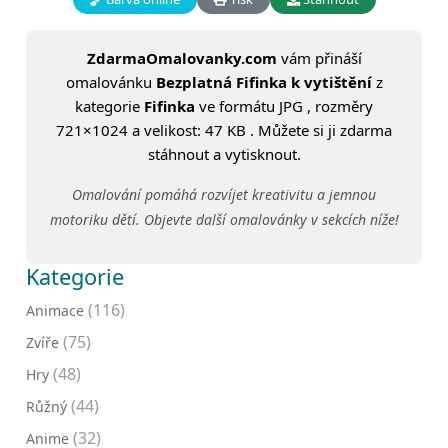
ZdarmaOmalovanky.com
vám přináší
omalovánku
Bezplatná Fifinka k vytištění
z
kategorie
Fifinka
ve formátu JPG , rozměry
721×1024 a velikost: 47 KB . Můžete si ji zdarma
stáhnout a vytisknout.
Omalování pomáhá rozvíjet kreativitu a jemnou
motoriku dětí. Objevte další omalovánky v sekcích níže!
Kategorie
(116)
Animace
(75)
Zvíře
(48)
Hry
(44)
Růžný
(32)
Anime