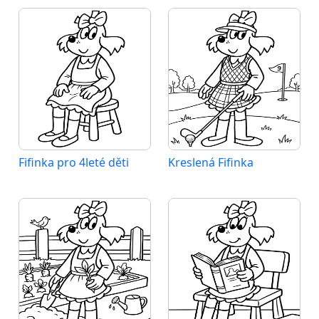
Fifinka pro 4leté děti
Kreslená Fifinka