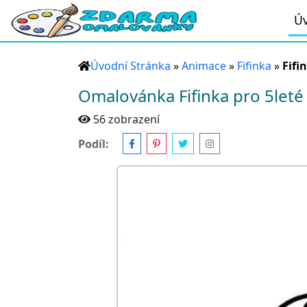
Úv
Úvodní Stránka
»
Animace
»
Fifinka
»
Fifi
Omalovánka Fifinka pro 5leté 
56 zobrazení
Podíl: