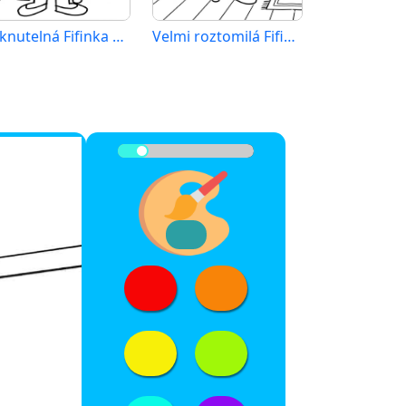
Tisknutelná Fifinka zadarmo
Velmi roztomilá Fifinka