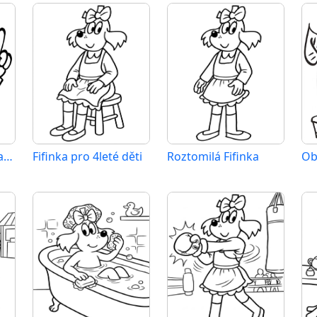
Obrázek Fifinky zdarma
Fifinka pro 4leté děti
Roztomilá Fifinka