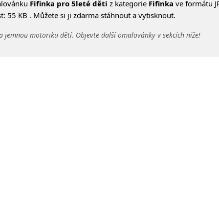
alovánku
Fifinka pro 5leté děti
z kategorie
Fifinka
ve formátu J
: 55 KB . Můžete si ji zdarma stáhnout a vytisknout.
a jemnou motoriku dětí. Objevte další omalovánky v sekcích níže!