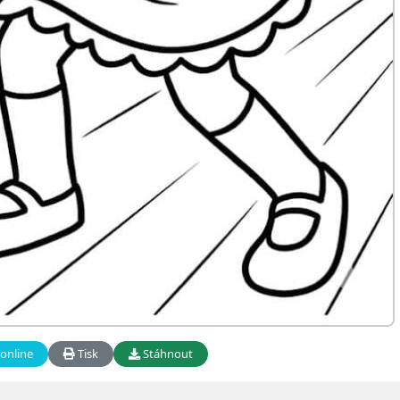
online
Tisk
Stáhnout