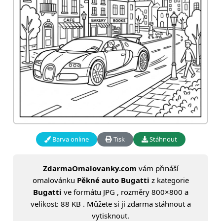
Barva online
Tisk
Stáhnout
ZdarmaOmalovanky.com
vám přináší
omalovánku
Pěkné auto Bugatti
z kategorie
Bugatti
ve formátu JPG , rozměry 800×800 a
velikost: 88 KB . Můžete si ji zdarma stáhnout a
vytisknout.