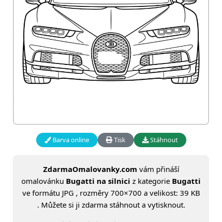
Barva online
Tisk
Stáhnout
ZdarmaOmalovanky.com
vám přináší
omalovánku
Bugatti na silnici
z kategorie
Bugatti
ve formátu JPG , rozměry 700×700 a velikost: 39 KB
. Můžete si ji zdarma stáhnout a vytisknout.