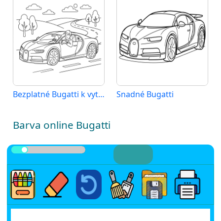
Bezplatné Bugatti k vytištění
Snadné Bugatti
Barva online Bugatti