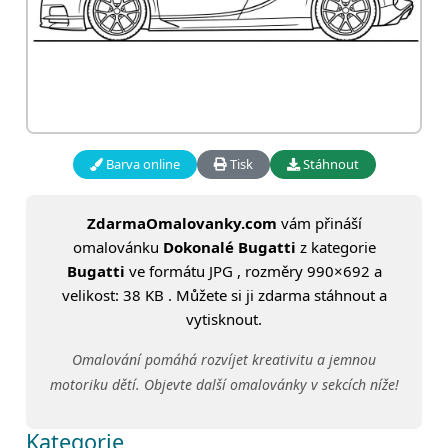
Barva online
Tisk
Stáhnout
ZdarmaOmalovanky.com
vám přináší
omalovánku
Dokonalé Bugatti
z kategorie
Bugatti
ve formátu JPG , rozměry 990×692 a
velikost: 38 KB . Můžete si ji zdarma stáhnout a
vytisknout.
Omalování pomáhá rozvíjet kreativitu a jemnou
motoriku dětí. Objevte další omalovánky v sekcích níže!
Kategorie