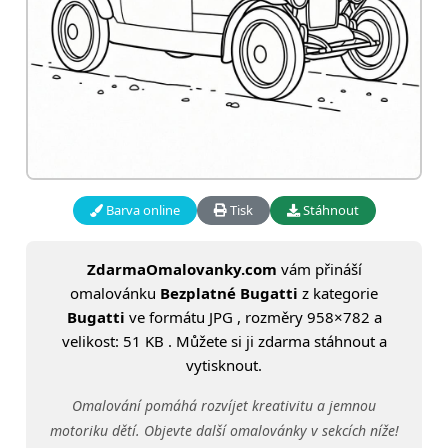
Barva online
Tisk
Stáhnout
ZdarmaOmalovanky.com
vám přináší
omalovánku
Bezplatné Bugatti
z kategorie
Bugatti
ve formátu JPG , rozměry 958×782 a
velikost: 51 KB . Můžete si ji zdarma stáhnout a
vytisknout.
Omalování pomáhá rozvíjet kreativitu a jemnou
motoriku dětí. Objevte další omalovánky v sekcích níže!