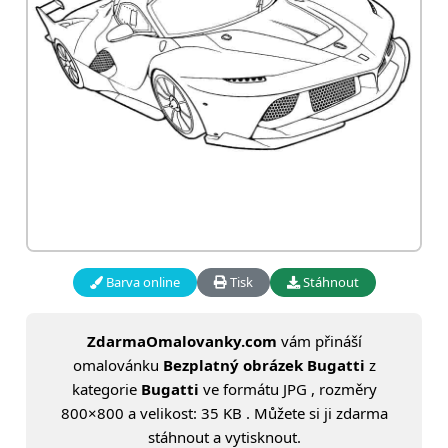
Barva online
Tisk
Stáhnout
ZdarmaOmalovanky.com
vám přináší
omalovánku
Bezplatný obrázek Bugatti
z
kategorie
Bugatti
ve formátu JPG , rozměry
800×800 a velikost: 35 KB . Můžete si ji zdarma
stáhnout a vytisknout.