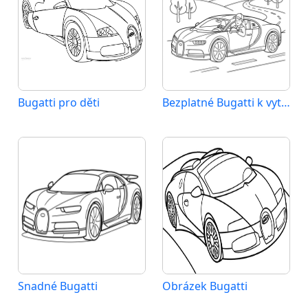
Bugatti pro děti
Bezplatné Bugatti k vytištění
Snadné Bugatti
Obrázek Bugatti