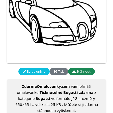
Barva online
Tisk
Stáhnout
ZdarmaOmalovanky.com
vám přináší
omalovánku
Tisknutelné Bugatti zdarma
z
kategorie
Bugatti
ve formátu JPG , rozměry
650×651 a velikost: 25 KB . Můžete si ji zdarma
stáhnout a vytisknout.