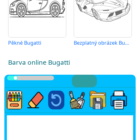
Pěkné Bugatti
Bezplatný obrázek Bugatti
Barva online Bugatti