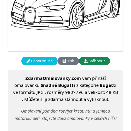
Barva online
Tisk
Stáhnout
ZdarmaOmalovanky.com
vám přináší
omalovánku
Snadné Bugatti
z kategorie
Bugatti
ve formátu JPG , rozměry 980×796 a velikost: 48 KB
. Můžete si ji zdarma stáhnout a vytisknout.
Omalování pomáhá rozvíjet kreativitu a jemnou
motoriku dětí. Objevte další omalovánky v sekcích níže!