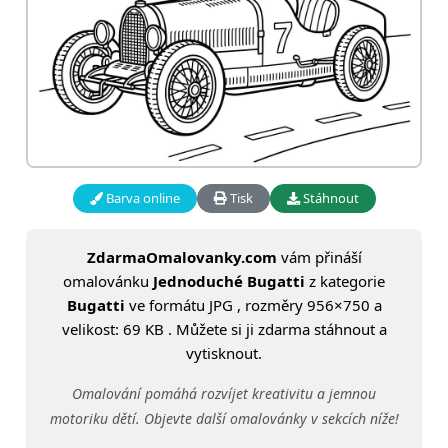
Barva online
Tisk
Stáhnout
ZdarmaOmalovanky.com
vám přináší
omalovánku
Jednoduché Bugatti
z kategorie
Bugatti
ve formátu JPG , rozměry 956×750 a
velikost: 69 KB . Můžete si ji zdarma stáhnout a
vytisknout.
Omalování pomáhá rozvíjet kreativitu a jemnou
motoriku dětí. Objevte další omalovánky v sekcích níže!