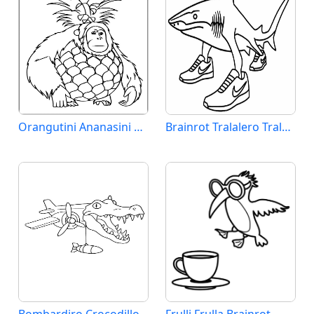
Orangutini Ananasini Brainrot
Brainrot Tralalero Tralala
Bombardiro Crocodillo
Frulli Frulla Brainrot