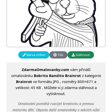
Barva online
Tisk
Stáhnout
ZdarmaOmalovanky.com
vám přináší
omalovánku
Bobrito Bandito Brainrot
z kategorie
Brainrot
ve formátu JPG , rozměry 800×671 a
velikost: 45 KB . Můžete si ji zdarma stáhnout a
vytisknout.
Omalování pomáhá rozvíjet kreativitu a jemnou
motoriku dětí. Objevte další omalovánky v sekcích níže!