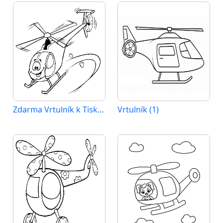
Zdarma Vrtulník k Tisku pro Děti
Vrtulník (1)