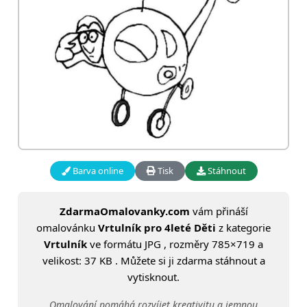
Barva online
Tisk
Stáhnout
ZdarmaOmalovanky.com
vám přináší
omalovánku
Vrtulník pro 4leté Děti
z kategorie
Vrtulník
ve formátu JPG , rozměry 785×719 a
velikost: 37 KB . Můžete si ji zdarma stáhnout a
vytisknout.
Omalování pomáhá rozvíjet kreativitu a jemnou