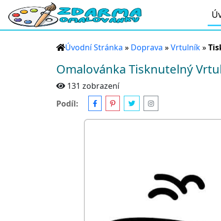
Úv
Úvodní Stránka
»
Doprava
»
Vrtulník
»
Tis
Omalovánka Tisknutelný Vrtu
131 zobrazení
Podíl: