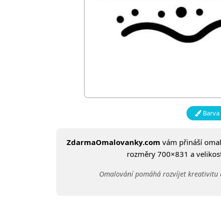
Barva 
ZdarmaOmalovanky.com
vám přináší oma
rozměry 700×831 a velikost:
Omalování pomáhá rozvíjet kreativitu 