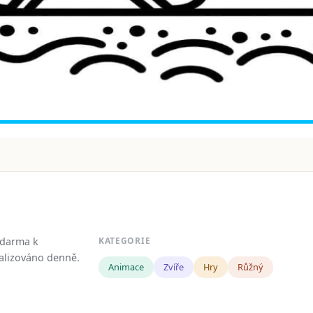
zdarma k
KATEGORIE
tualizováno denně.
Animace
Zvíře
Hry
Růžný