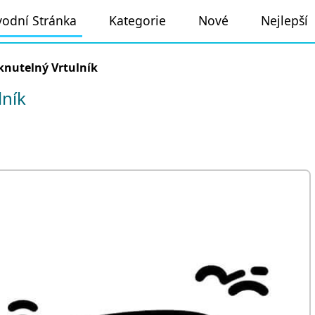
odní Stránka
Kategorie
Nové
Nejlepší
knutelný Vrtulník
lník