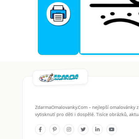
ZdarmaOmalovanky.Com – nejlepší omalovánky 
vytisknutí pro děti i dospělé. Tisíce obrázků, ak