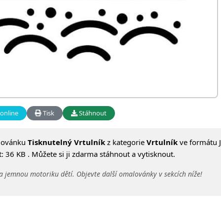
online
Tisk
Stáhnout
lovánku
Tisknutelný Vrtulník
z kategorie
Vrtulník
ve formátu J
 36 KB . Můžete si ji zdarma stáhnout a vytisknout.
a jemnou motoriku dětí. Objevte další omalovánky v sekcích níže!