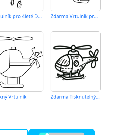
Vrtulník pro 4leté Děti
Zdarma Vrtulník pro Malé Děti
kný Vrtulník
Zdarma Tisknutelný Vrtulník