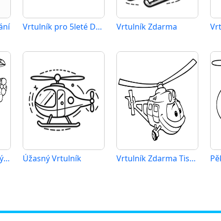
ání
Vrtulník pro 5leté Děti
Vrtulník Zdarma
Vrtulník Tisknutelný Zdarma
Úžasný Vrtulník
Vrtulník Zdarma Tisknutelný
Pě