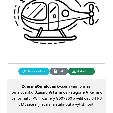
Barva online
Tisk
Stáhnout
ZdarmaOmalovanky.com
vám přináší
omalovánku
Úžasný Vrtulník
z kategorie
Vrtulník
ve formátu JPG , rozměry 800×800 a velikost: 34 KB
. Můžete si ji zdarma stáhnout a vytisknout.