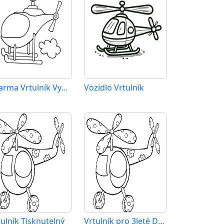
Zdarma Vrtulník Vymalovatelné
Vozidlo Vrtulník
tulník Tisknutelný
Vrtulník pro 3leté Děti