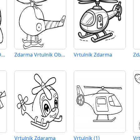
Vrtulník pro 2leté Děti
Zdarma Vrtulník Obrázek
Vrtulník Zdarma
Vrtulník Zdarama
Vrtulník (1)
Vr