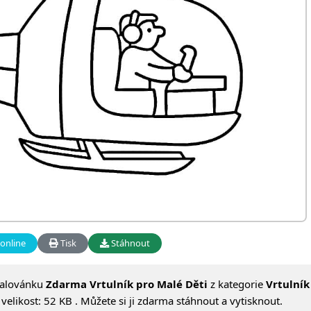
online
Tisk
Stáhnout
malovánku
Zdarma Vrtulník pro Malé Děti
z kategorie
Vrtulník
elikost: 52 KB . Můžete si ji zdarma stáhnout a vytisknout.