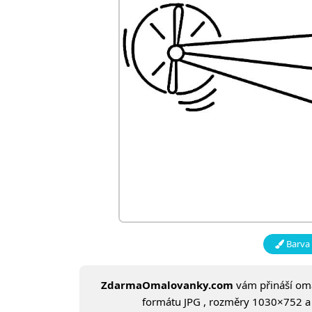
Barva 
ZdarmaOmalovanky.com
vám přináší o
formátu JPG , rozměry 1030×752 a v