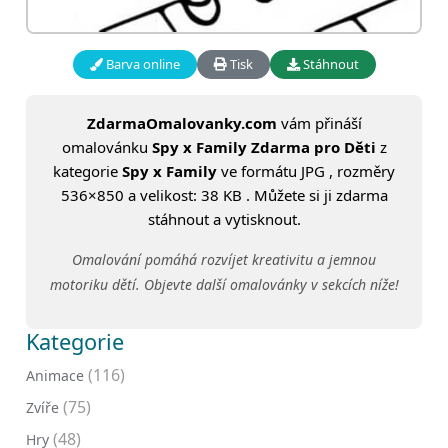
Barva online
Tisk
Stáhnout
ZdarmaOmalovanky.com
vám přináší
omalovánku
Spy x Family Zdarma pro Děti
z
kategorie
Spy x Family
ve formátu JPG , rozměry
536×850 a velikost: 38 KB . Můžete si ji zdarma
stáhnout a vytisknout.
Omalování pomáhá rozvíjet kreativitu a jemnou
motoriku dětí. Objevte další omalovánky v sekcích níže!
Kategorie
(116)
Animace
(75)
Zvíře
(48)
Hry