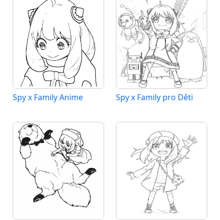
Spy x Family Anime
Spy x Family pro Děti