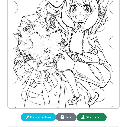
Barva online
Tisk
Stáhnout