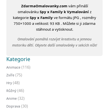
ZdarmaOmalovanky.com
vám přináší
omalovánku
Spy x Family k Vymalování
z
kategorie
Spy x Family
ve formátu JPG , rozměry
750×1000 a velikost: 93 KB . Můžete si ji zdarma
stáhnout a vytisknout.
Omalování pomáhá rozvíjet kreativitu a jemnou
motoriku dětí. Objevte další omalovánky v sekcích níže!
Kategorie
(116)
Animace
(75)
Zvíře
(48)
Hry
(46)
Růžný
(32)
Anime
(30)
Doprava