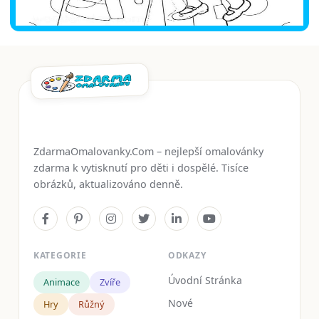
ZdarmaOmalovanky.Com – nejlepší omalovánky
zdarma k vytisknutí pro děti i dospělé. Tisíce
obrázků, aktualizováno denně.
KATEGORIE
ODKAZY
Úvodní Stránka
Animace
Zvíře
Nové
Hry
Růžný