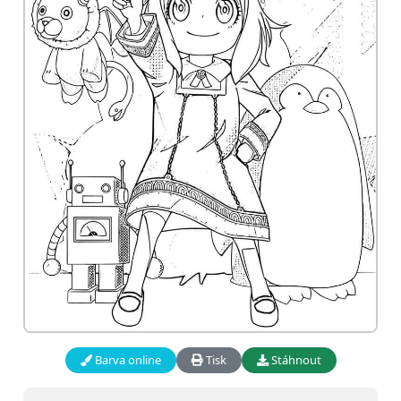
Barva online
Tisk
Stáhnout