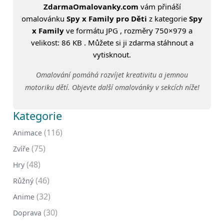
ZdarmaOmalovanky.com
vám přináší
omalovánku
Spy x Family pro Děti
z kategorie
Spy
x Family
ve formátu JPG , rozměry 750×979 a
velikost: 86 KB . Můžete si ji zdarma stáhnout a
vytisknout.
Omalování pomáhá rozvíjet kreativitu a jemnou
motoriku dětí. Objevte další omalovánky v sekcích níže!
Kategorie
(116)
Animace
(75)
Zvíře
(48)
Hry
(46)
Růžný
(32)
Anime
(30)
Doprava