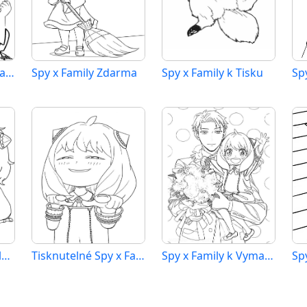
Tisknutelné Spy x Family Obrázek
Spy x Family Zdarma
Spy x Family k Tisku
Sp
Zdarma Spy x Family Tisknutelné
Tisknutelné Spy x Family
Spy x Family k Vymalování