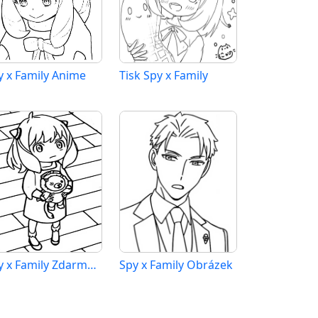
y x Family Anime
Tisk Spy x Family
Spy x Family Zdarma pro Děti
Spy x Family Obrázek