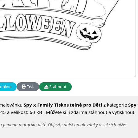
online
Tisk
Stáhnout
omalovánku
Spy x Family Tisknutelné pro Děti
z kategorie
Spy 
 a velikost: 60 KB . Můžete si ji zdarma stáhnout a vytisknout.
a jemnou motoriku dětí. Objevte další omalovánky v sekcích níže!