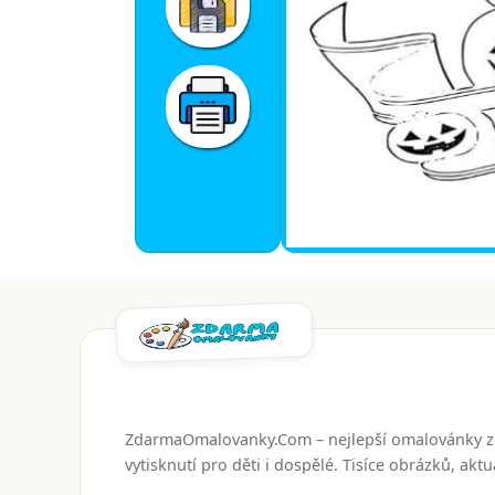
ZdarmaOmalovanky.Com – nejlepší omalovánky 
vytisknutí pro děti i dospělé. Tisíce obrázků, ak