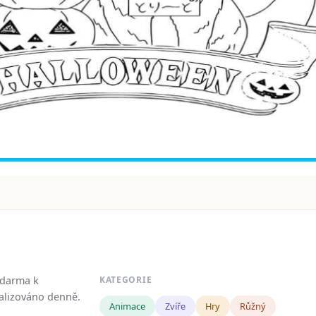
zdarma k
KATEGORIE
tualizováno denně.
Animace
Zvíře
Hry
Růžný