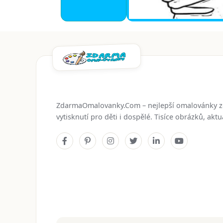
ZdarmaOmalovanky.Com – nejlepší omalovánky 
vytisknutí pro děti i dospělé. Tisíce obrázků, ak