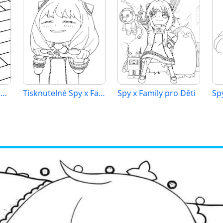
Spy x Family Zdarma pro Děti
Tisknutelné Spy x Family
Spy x Family pro Děti