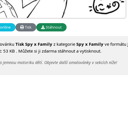
online
Tisk
Stáhnout
lovánku
Tisk Spy x Family
z kategorie
Spy x Family
ve formátu 
 53 KB . Můžete si ji zdarma stáhnout a vytisknout.
a jemnou motoriku dětí. Objevte další omalovánky v sekcích níže!