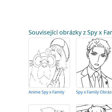
Související obrázky z Spy x Fa
Anime Spy x Family
Spy x Family Obráz