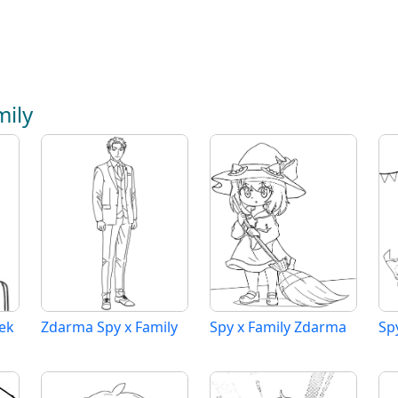
mily
ek
Zdarma Spy x Family
Spy x Family Zdarma