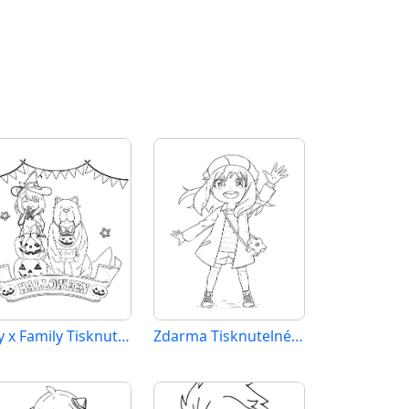
Spy x Family Tisknutelné pro Děti
Zdarma Tisknutelné Spy x Family