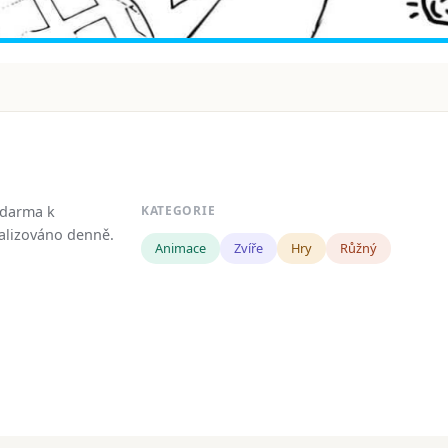
zdarma k
KATEGORIE
tualizováno denně.
Animace
Zvíře
Hry
Růžný