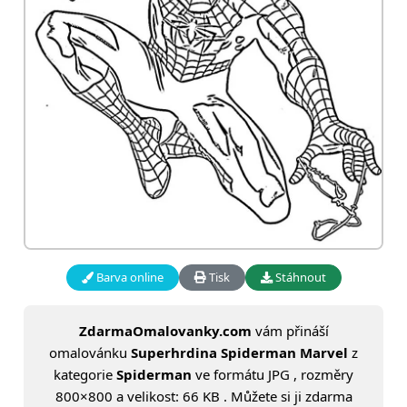
Barva online
Tisk
Stáhnout
ZdarmaOmalovanky.com
vám přináší
omalovánku
Superhrdina Spiderman Marvel
z
kategorie
Spiderman
ve formátu JPG , rozměry
800×800 a velikost: 66 KB . Můžete si ji zdarma