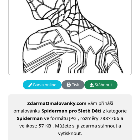
Barva online
Tisk
Stáhnout
ZdarmaOmalovanky.com
vám přináší
omalovánku
Spiderman pro 5leté Děti
z kategorie
Spiderman
ve formátu JPG , rozměry 788×766 a
velikost: 57 KB . Můžete si ji zdarma stáhnout a
vytisknout.