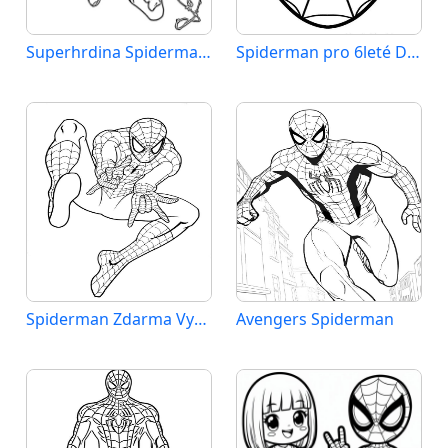
Superhrdina Spiderman Marvel
Spiderman pro 6leté Děti
Spiderman Zdarma Vymalovatelné Obrázek
Avengers Spiderman